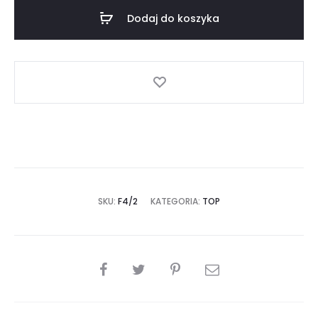
z
Dodaj do koszyka
linią
podkreślającą
piersi
(F4/3)
vita
bella
ilość
SKU:
F4/2
KATEGORIA:
TOP
SHARE