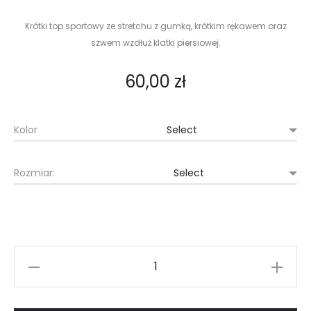
Krótki top sportowy ze stretchu z gumką, krótkim rękawem oraz
szwem wzdłuż klatki piersiowej.
60,00
zł
Kolor
Rozmiar:
Krótki
top
sportowy