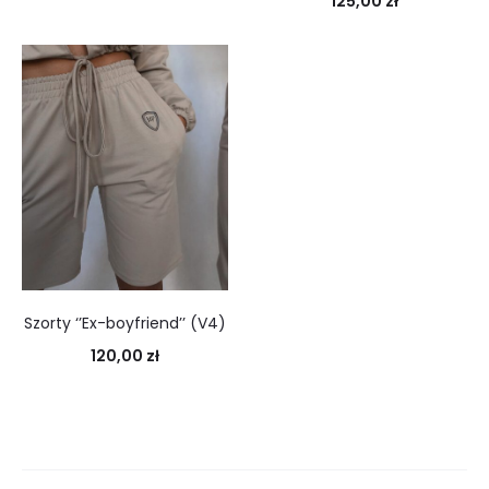
125,00
zł
Szorty ‘’Ex-boyfriend’’ (V4)
120,00
zł