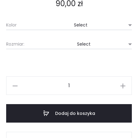
90,00
zł
Kolor
Rozmiar:
Krótki
top
sportowy
(F4)
Dodaj do koszyka
vita
ilość