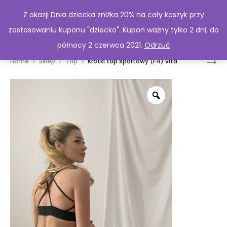
Z okazji Dnia dziecka zniżka 20% na cały koszyk przy
zastosowaniu kuponu "dziecko". Kupon ważny tylko 2 dni, do
północy 2 czerwca 2021.
Odrzuć
Pro
KRÓTKI
Home
Sklep
Top
Krótki top sportowy (F4) vita
TOP
nav
SPORTO
VITA
BELLA
(F4/1)