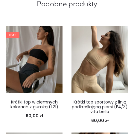
Podobne produkty
HOT
Krótki top w ciemnych
Krótki top sportowy z linią
kolorach z gumką (L21)
podkreślającą piersi (F4/3)
vita bella
90,00
zł
60,00
zł