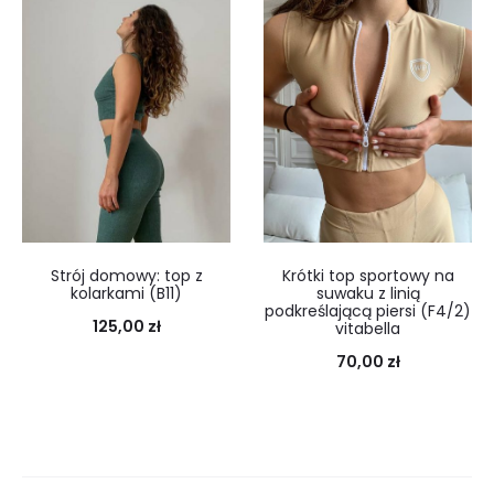
Strój domowy: top z
Krótki top sportowy na
kolarkami (B11)
suwaku z linią
podkreślającą piersi (F4/2)
125,00
zł
vitabella
70,00
zł