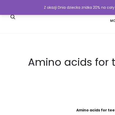
Z okazji Dnia dziecka zniżka 20% na cał
SKLEP
WYSYŁKA I PŁATNOŚĆ
MO
Amino acids for 
Amino acids for tee