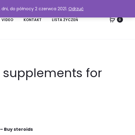
2 dni, do północy 2 czerwca 2021.
Odrzuć
VIDEO
KONTAKT
LISTA ŻYCZEŃ
0
l supplements for
 – Buy steroids