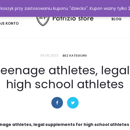
y koszyk przy zastosowaniu kuponu "dziecko". Kupon ważny tylko 
FAQ
BLOG
JE KONTO
09.05.2023
BEZ KATEGORII
teenage athletes, lega
high school athletes
nage athletes, legal supplements for high school athletes