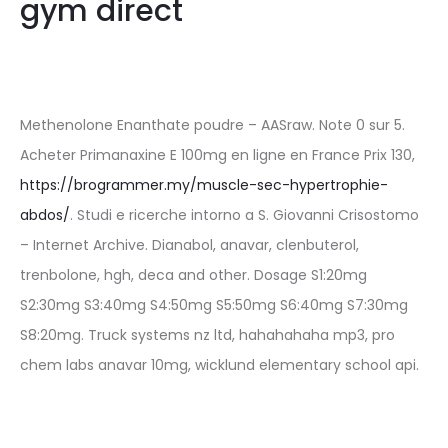
gym direct
Methenolone Enanthate poudre – AASraw. Note 0 sur 5.
Acheter Primanaxine E 100mg en ligne en France Prix 130,
https://brogrammer.my/muscle-sec-hypertrophie-
abdos/
. Studi e ricerche intorno a S. Giovanni Crisostomo
– Internet Archive. Dianabol, anavar, clenbuterol,
trenbolone, hgh, deca and other. Dosage S1:20mg
S2:30mg S3:40mg S4:50mg S5:50mg S6:40mg S7:30mg
S8:20mg. Truck systems nz ltd, hahahahaha mp3, pro
chem labs anavar 10mg, wicklund elementary school api.