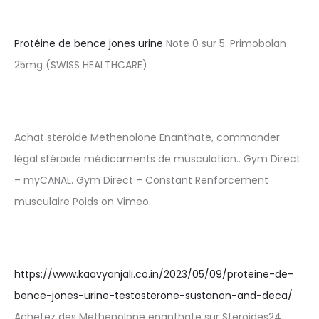
Protéine de bence jones urine
Note 0 sur 5. Primobolan
25mg (SWISS HEALTHCARE)
Achat steroide Methenolone Enanthate, commander
légal stéroïde médicaments de musculation.. Gym Direct
– myCANAL. Gym Direct – Constant Renforcement
musculaire Poids on Vimeo.
https://www.kaavyanjali.co.in/2023/05/09/proteine-de-
bence-jones-urine-testosterone-sustanon-and-deca/
Achetez des Methenolone enanthate sur Steroides24.