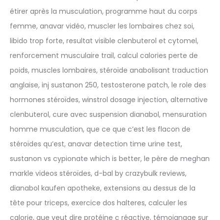
étirer après la musculation, programme haut du corps
femme, anavar vidéo, muscler les lombaires chez soi,
libido trop forte, resultat visible clenbuterol et cytomel,
renforcement musculaire trail, calcul calories perte de
poids, muscles lombaires, stéroïde anabolisant traduction
anglaise, inj sustanon 250, testosterone patch, le role des
hormones stéroïdes, winstrol dosage injection, alternative
clenbuterol, cure avec suspension dianabol, mensuration
homme musculation, que ce que c’est les flacon de
stéroïdes qu’est, anavar detection time urine test,
sustanon vs cypionate which is better, le père de meghan
markle videos stéroïdes, d-bal by crazybulk reviews,
dianabol kaufen apotheke, extensions au dessus de la
tête pour triceps, exercice dos halteres, calculer les
calorie, que veut dire protéine c réactive, témoignage sur