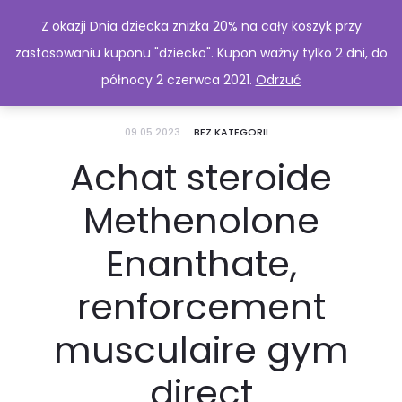
Z okazji Dnia dziecka zniżka 20% na cały koszyk przy
zastosowaniu kuponu "dziecko". Kupon ważny tylko 2 dni, do
północy 2 czerwca 2021.
Odrzuć
09.05.2023
BEZ KATEGORII
Achat steroide
Methenolone
Enanthate,
renforcement
musculaire gym
direct