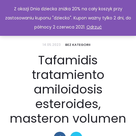
Z okazji Dnia dziecka zniżka 20% na cały koszyk przy
zastosowaniu kuponu "dziecko". Kupon ważny tylko 2 dni, do
północy 2 czerwca 2021.
Odrzuć
14.05.2023
BEZ KATEGORII
Tafamidis
tratamiento
amiloidosis
esteroides,
masteron volumen