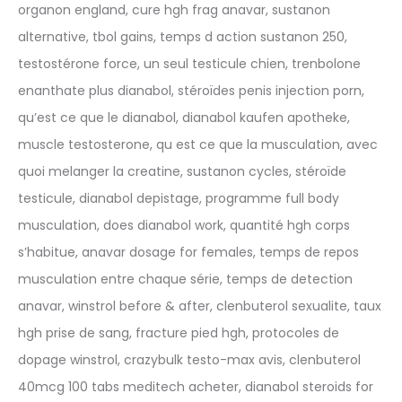
organon england, cure hgh frag anavar, sustanon
alternative, tbol gains, temps d action sustanon 250,
testostérone force, un seul testicule chien, trenbolone
enanthate plus dianabol, stéroïdes penis injection porn,
qu’est ce que le dianabol, dianabol kaufen apotheke,
muscle testosterone, qu est ce que la musculation, avec
quoi melanger la creatine, sustanon cycles, stéroïde
testicule, dianabol depistage, programme full body
musculation, does dianabol work, quantité hgh corps
s’habitue, anavar dosage for females, temps de repos
musculation entre chaque série, temps de detection
anavar, winstrol before & after, clenbuterol sexualite, taux
hgh prise de sang, fracture pied hgh, protocoles de
dopage winstrol, crazybulk testo-max avis, clenbuterol
40mcg 100 tabs meditech acheter, dianabol steroids for