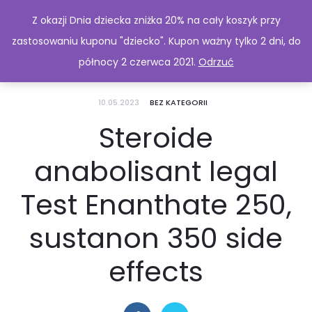
Z okazji Dnia dziecka zniżka 20% na cały koszyk przy
zastosowaniu kuponu "dziecko". Kupon ważny tylko 2 dni, do
północy 2 czerwca 2021.
Odrzuć
10.05.2023
BEZ KATEGORII
Steroide
anabolisant legal
Test Enanthate 250,
sustanon 350 side
effects