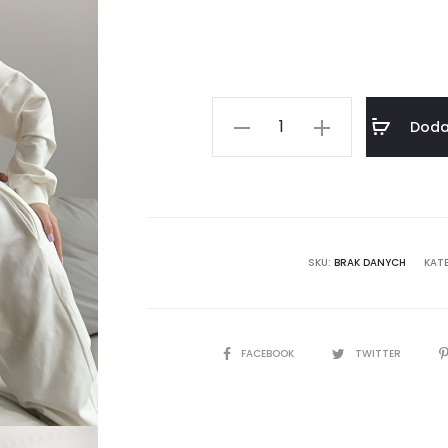
Seksowna
Doda
bluza
(BN7)
ilość
SKU:
BRAK DANYCH
KAT
SHARE
FACEBOOK
TWITTER