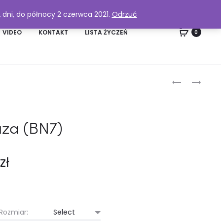
2 dni, do północy 2 czerwca 2021.
Odrzuć
VIDEO
KONTAKT
LISTA ŻYCZEŃ
0
Produc
LUŹNE
BLUZA
SPODNIE
CASUAL
naviga
ZPASKIEM
Z
PODKREŚLA
FALAMI
za (BN7)
KSZTAŁTY
(BN8)
TALII
(TN3)
0
zł
Rozmiar: