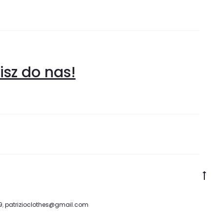
sz do nas!
9
,
patrizioclothes@gmail.com