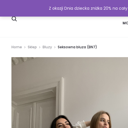
Z okazji Dnia dziecka zniżka 20% na cał
SKLEP
WYSYŁKA I PŁATNOŚĆ
MO
Home
Sklep
Bluzy
Seksowna bluza (BN7)