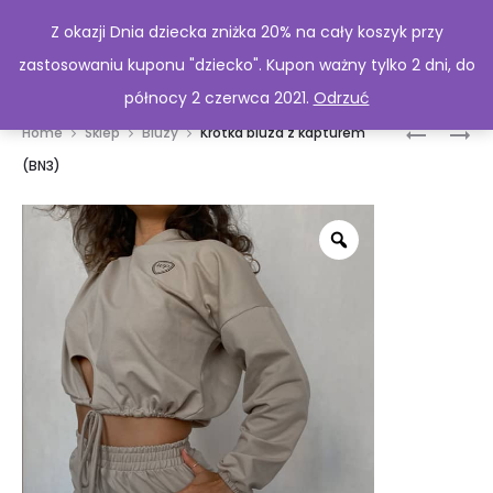
Z okazji Dnia dziecka zniżka 20% na cały koszyk przy
zastosowaniu kuponu "dziecko". Kupon ważny tylko 2 dni, do
północy 2 czerwca 2021.
Odrzuć
Prod
OBCISŁE
KRÓTKA
Home
Sklep
Bluzy
Krótka bluza z kapturem
SPODNIE
BLUZA
navig
(BN3)
SPORTO
Z
NA
ROZKLOS
CO
RĘKAWAM
DZIEŃ
(BN4)
NA
MANKIEC
(TS1)