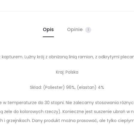
Opis
Opinie
1
z kapturem. Luźny krój z obniżoną linią ramion, z odkrytymi pleca
Kraj: Polska
Skład: (Poliester) 96%, (elastan) 4%
czne w temperaturze do 30 stopni. Nie zalecamy stosowania róż
ą żele do kolorowych rzeczy). Konieczne jest suszenie ubrań w 
ch i grzejnikach. Dany produkt można prasować, ale tylko ciepłym