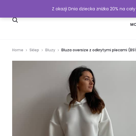
Z okazji Dnia dziecka zniżka 20% na cał
SKLEP
WYSYŁKA I PŁATNOŚĆ
MO
Home
Sklep
Bluzy
Bluza oversize z odkrytymi plecami (BS1