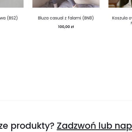
owa (BS2)
Bluza casual z falami (BN8)
Koszula o
100,00
zł
sze produkty?
Zadzwoń lub napi