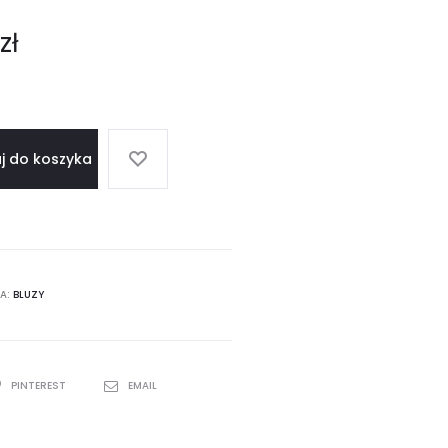
a
0
zł
a
j do koszyka
A:
BLUZY
PINTEREST
EMAIL