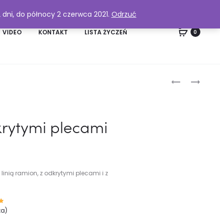
2 dni, do północy 2 czerwca 2021.
Odrzuć
VIDEO
KONTAKT
LISTA ŻYCZEŃ
0
Produc
KRÓTKI
BLUZA
TOP
OVERSIZE
naviga
W
RÓŻOWA
CIEMNYCH
(BS2)
krytymi plecami
KOLORACH
)
Z
GUMKĄ
(L21)
 linią ramion, z odkrytymi plecami i z
n
ta)
a