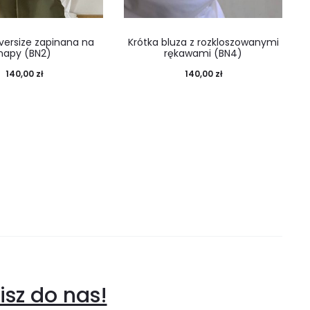
versize zapinana na
Krótka bluza z rozkloszowanymi
napy (BN2)
rękawami (BN4)
140,00
zł
140,00
zł
sz do nas!