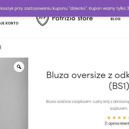
y koszyk przy zastosowaniu kuponu "dziecko". Kupon ważny tylko 
FAQ
BLOG
JE KONTO
)
Bluza oversize z od
(BS1
Bluza oversize z kapturem. Luźny krój z obniżoną
kapturem.
Ocenio
1
(
1
opinia klien
y
5.00
na 5 n