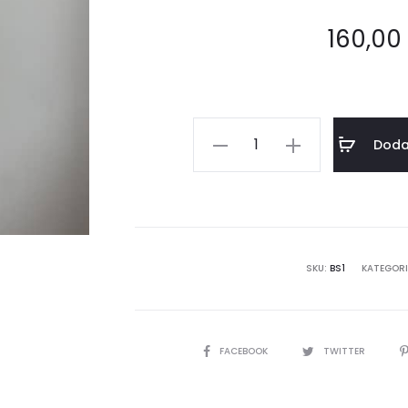
podst
wie
oceny
160,0
klient
Bluza
Doda
oversize
z
odkrytymi
plecami
(BS1)
SKU:
BS1
KATEGORI
ilość
SHARE
FACEBOOK
TWITTER