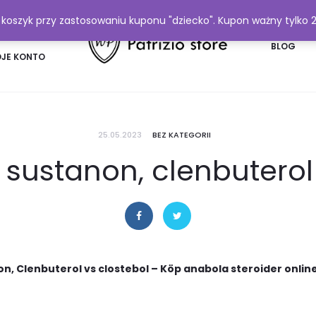
y koszyk przy zastosowaniu kuponu "dziecko". Kupon ważny tylko 
FAQ
BLOG
JE KONTO
25.05.2023
BEZ KATEGORII
sustanon, clenbuterol
n, Clenbuterol vs clostebol – Köp anabola steroider onlin