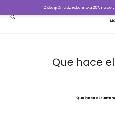
Z okazji Dnia dziecka zniżka 20% na cał
SKLEP
WYSYŁKA I PŁATNOŚĆ
MO
Que hace el 
Que hace el sustano