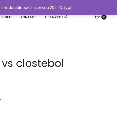
2 dni, do północy 2 czerwca 2021.
Odrzuć
VIDEO
KONTAKT
LISTA ŻYCZEŃ
0
 vs clostebol
e