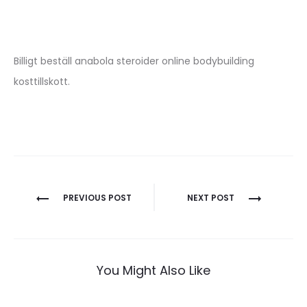
Billigt beställ anabola steroider online bodybuilding
kosttillskott.
Nawigacja
PREVIOUS POST
NEXT POST
wpisu
You Might Also Like