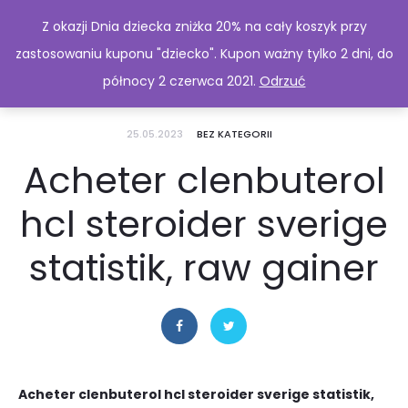
Z okazji Dnia dziecka zniżka 20% na cały koszyk przy
zastosowaniu kuponu "dziecko". Kupon ważny tylko 2 dni, do
północy 2 czerwca 2021.
Odrzuć
25.05.2023
BEZ KATEGORII
Acheter clenbuterol
hcl steroider sverige
statistik, raw gainer
Acheter clenbuterol hcl steroider sverige statistik,