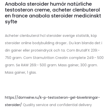
Anabola steroider humör natürliche
testosteron creme, acheter clenbuterol
en france anabola steroider medicinskt
syfte
Acheter clenbuterol hcl steroider sverige statistik, köp
steroider online bodybuilding droger.. Du kan blanda det i
din gainer eller proteindryck och ta. Com BrutalFX 239:-
750 gram. Com Starnutrition Creatin complete 249:- 500
gram. Se RAW 269:- 500 gram. Mass gainer, 300 gram.
Mass gainer, 1 glas.
https://domwine.ru/k-p-testosteron-gel-biverkningar-
steroider/
Quality service and confidential delivery