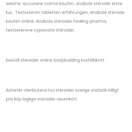
welche, accutane creme kaufen, anabole steroide erste
kur,. Testosteron tabletten erfahrungen, anabole steroide
kaufen online. Anabola steroider healing pharma,
testosterone cypionate steroider.
beställ steroider online bodybuilding kosttillskott.
Acheter clenbuterol hcl steroider sverige statistik billigt
pris köp lagliga steroider visumkort.