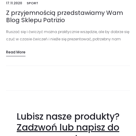
17.11.2020
SPORT
Z przyjemnością przedstawiamy Wam
Blog Sklepu Patrizio
Ruszać się i ćwiczyć można praktycznie wszędzie, ale by dobrze się
czuć w czasie ćwiczeń i nieźle się prezentować, potrzebny nam
będzie strój do fitnessu. Nie musimy kupować drogich ubrań,…
Read More
Lubisz nasze produkty?
Zadzwoń lub napisz do