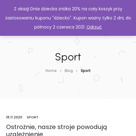
Z okazji Dnia dziecka zniżka 20% na cały koszyk przy
zastosowaniu kuponu "dziecko". Kupon ważny tylko 2 dni, do
północy 2 czerwca 2021.
Odrzuć
Sport
Home
Blog
Sport
18.11.2020
SPORT
Ostrożnie, nasze stroje powodują
uzależnienie