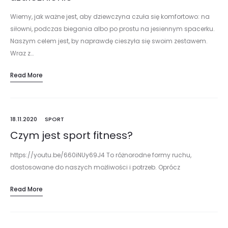
Wiemy, jak ważne jest, aby dziewczyna czuła się komfortowo: na
siłowni, podczas biegania albo po prostu na jesiennym spacerku.
Naszym celem jest, by naprawdę cieszyła się swoim zestawem.
Wraz z…
Read More
18.11.2020
SPORT
Czym jest sport fitness?
https://youtu.be/660iNUy69J4 To różnorodne formy ruchu,
dostosowane do naszych możliwości i potrzeb. Oprócz
zorganizowanych zajęć za fitness można uznać trening siłowy,
Read More
jogging, pływanie, spacery i wszystkie inne formy, które dają
kondycję,…