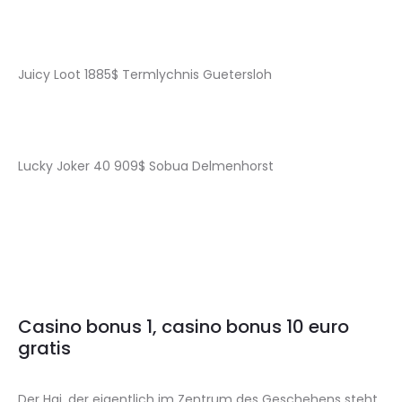
Juicy Loot 1885$ Termlychnis Guetersloh
Lucky Joker 40 909$ Sobua Delmenhorst
Casino bonus 1, casino bonus 10 euro
gratis
Der Hai, der eigentlich im Zentrum des Geschehens steht,