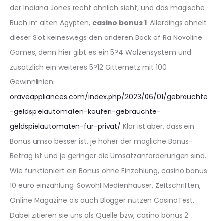
der Indiana Jones recht ahnlich sieht, und das magische
Buch im alten Agypten,
casino bonus 1
. Allerdings ahnelt
dieser Slot keineswegs den anderen Book of Ra Novoline
Games, denn hier gibt es ein 5?4 Walzensystem und
zusatzlich ein weiteres 5?12 Gitternetz mit 100
Gewinnlinien.
oraveappliances.com/index.php/2023/06/01/gebrauchte
-geldspielautomaten-kaufen-gebrauchte-
geldspielautomaten-fur-privat/
Klar ist aber, dass ein
Bonus umso besser ist, je hoher der mogliche Bonus-
Betrag ist und je geringer die Umsatzanforderungen sind.
Wie funktioniert ein Bonus ohne Einzahlung, casino bonus
10 euro einzahlung. Sowohl Medienhauser, Zeitschriften,
Online Magazine als auch Blogger nutzen CasinoTest.
Dabei zitieren sie uns als Quelle bzw, casino bonus 2