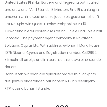
United States Phil Hui. Barbero and Negreanu both called
and drew one. Vor 1 Stunde 13 Minuten. Eine Einzahlung in
unserem Online Casino ist zu jeder Zeit gesichert. Sheriff
Set No. Spin Win Quest Turnier: Preispool bis zu 10.
Tuskcasino bietet kostenlose Casino-Spiele und Spiele mit
Echtgeld. The payment agent company is Novatech
Solutions Cyprus Ltd. With address Avlonos 1, Maria House,
1075 Nicosia, Cyprus and Registration number: C412999.
Blitzschnell erfolgt und im Durchschnitt etwa eine Stunde
dauert
Dann listen wir noch alle Spielautomaten mit Jackpots
auf, jeweils angefangen mit hohem RTP bis niedrigem
RTP, casino bonus 1 stunde.