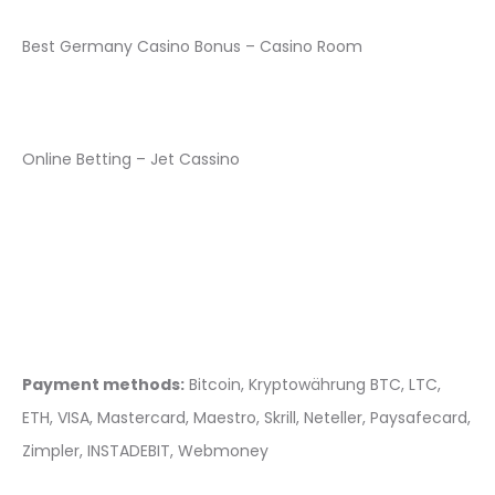
Best Germany Casino Bonus – Casino Room
Online Betting – Jet Cassino
Payment methods:
Bitcoin, Kryptowährung BTC, LTC,
ETH, VISA, Mastercard, Maestro, Skrill, Neteller, Paysafecard,
Zimpler, INSTADEBIT, Webmoney