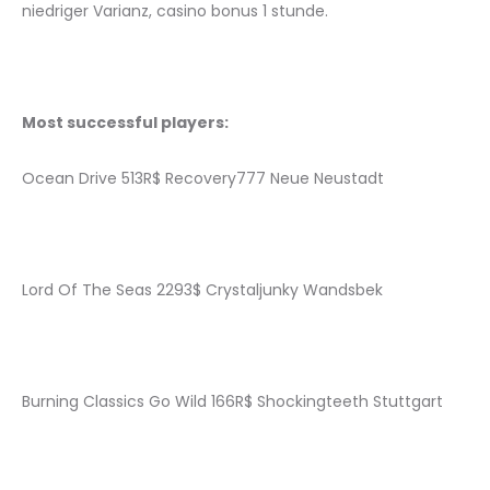
niedriger Varianz, casino bonus 1 stunde.
Most successful players:
Ocean Drive 513R$ Recovery777 Neue Neustadt
Lord Of The Seas 2293$ Crystaljunky Wandsbek
Burning Classics Go Wild 166R$ Shockingteeth Stuttgart