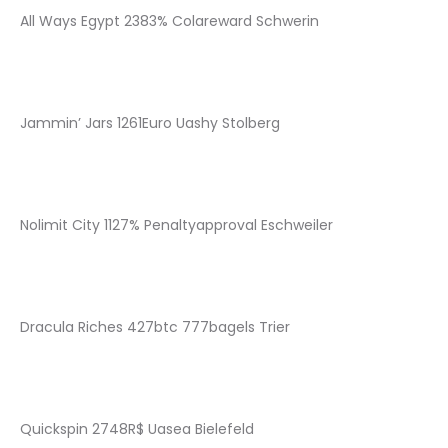
All Ways Egypt 2383% Colareward Schwerin
Jammin’ Jars 1261Euro Uashy Stolberg
Nolimit City 1127% Penaltyapproval Eschweiler
Dracula Riches 427btc 777bagels Trier
Quickspin 2748R$ Uasea Bielefeld