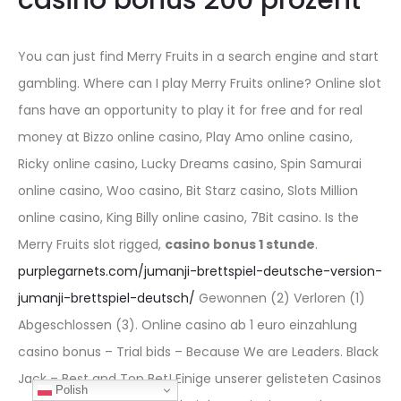
casino bonus 200 prozent
You can just find Merry Fruits in a search engine and start
gambling. Where can I play Merry Fruits online? Online slot
fans have an opportunity to play it for free and for real
money at Bizzo online casino, Play Amo online casino,
Ricky online casino, Lucky Dreams casino, Spin Samurai
online casino, Woo casino, Bit Starz casino, Slots Million
online casino, King Billy online casino, 7Bit casino. Is the
Merry Fruits slot rigged,
casino bonus 1 stunde
.
purplegarnets.com/jumanji-brettspiel-deutsche-version-
jumanji-brettspiel-deutsch/
Gewonnen (2) Verloren (1)
Abgeschlossen (3). Online casino ab 1 euro einzahlung
casino bonus – Trial bids – Because We are Leaders. Black
Jack – Best and Top Bet! Einige unserer gelisteten Casinos
Polish