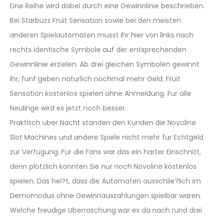
Eine Reihe wird dabei durch eine Gewinnlinie beschrieben.
Bei Starbuzz Fruit Sensation sowie bei den meisten
anderen Spielautomaten musst ihr hier von links nach
rechts identische Symbole auf der entsprechenden
Gewinnlinie erzielen. Ab drei gleichen Symbolen gewinnt
ihr, funf geben naturlich nochmal mehr Geld. Fruit
Sensation kostenlos spielen ohne Anmeldung. Fur alle
Neulinge wird es jetzt noch besser.
Praktisch uber Nacht standen den Kunden die Novoline
Slot Machines und andere Spiele nicht mehr fur Echtgeld
zur Verfugung. Fur die Fans war das ein harter Einschnitt,
denn plotzlich konnten Sie nur noch Novoline kostenlos
spielen. Das hei?t, dass die Automaten ausschlie?lich im
Demomodus ohne Gewinnauszahlungen spielbar waren.
Welche freudige Uberraschung war es da nach rund drei