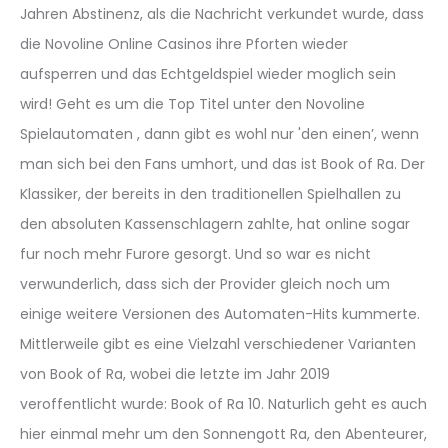
Jahren Abstinenz, als die Nachricht verkundet wurde, dass
die Novoline Online Casinos ihre Pforten wieder
aufsperren und das Echtgeldspiel wieder moglich sein
wird! Geht es um die Top Titel unter den Novoline
Spielautomaten , dann gibt es wohl nur 'den einen’, wenn
man sich bei den Fans umhort, und das ist Book of Ra. Der
Klassiker, der bereits in den traditionellen Spielhallen zu
den absoluten Kassenschlagern zahlte, hat online sogar
fur noch mehr Furore gesorgt. Und so war es nicht
verwunderlich, dass sich der Provider gleich noch um
einige weitere Versionen des Automaten-Hits kummerte.
Mittlerweile gibt es eine Vielzahl verschiedener Varianten
von Book of Ra, wobei die letzte im Jahr 2019
veroffentlicht wurde: Book of Ra 10. Naturlich geht es auch
hier einmal mehr um den Sonnengott Ra, den Abenteurer,