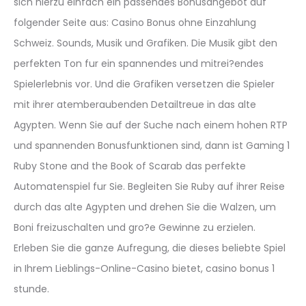
sich hierzu einfach ein passendes Bonusangebot auf
folgender Seite aus: Casino Bonus ohne Einzahlung
Schweiz. Sounds, Musik und Grafiken. Die Musik gibt den
perfekten Ton fur ein spannendes und mitrei?endes
Spielerlebnis vor. Und die Grafiken versetzen die Spieler
mit ihrer atemberaubenden Detailtreue in das alte
Agypten. Wenn Sie auf der Suche nach einem hohen RTP
und spannenden Bonusfunktionen sind, dann ist Gaming 1
Ruby Stone and the Book of Scarab das perfekte
Automatenspiel fur Sie. Begleiten Sie Ruby auf ihrer Reise
durch das alte Agypten und drehen Sie die Walzen, um
Boni freizuschalten und gro?e Gewinne zu erzielen.
Erleben Sie die ganze Aufregung, die dieses beliebte Spiel
in Ihrem Lieblings-Online-Casino bietet, casino bonus 1
stunde.