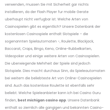
verwenden, mussen Sie mit Sicherheit gar nichts
installieren, da der Flash Player fur mobile Gerate
uberhaupt nicht verfugbar ist. Welche Arten von
Casinospielen gibt es eigentlich? Unsere Datenbank der
kostenlosen Casinospiele enthalt Slotspiele – die
sogenannten Spielautomaten -, Roulette, Blackjack,
Baccarat, Craps, Bingo, Keno, Online-Rubbelkarten,
Videopoker und einige weitere Arten von Casinospielen.
Die uberwiegende Mehrheit der Spiele sind jedoch
Slotspiele. Dies macht durchaus Sinn, da Spieleautomaten
bei weitem die beliebteste Art von Online-Casinospielen
sind. Auch das kostenlose Roulette ist ebenfalls sehr
beliebt. Welche Spieleanbieter kann ich bei Casino Guru
finden,
best michigan casino app
. Unsere Datenbank
enthalt so ziemlich alle gangigen und bekannten Casino-