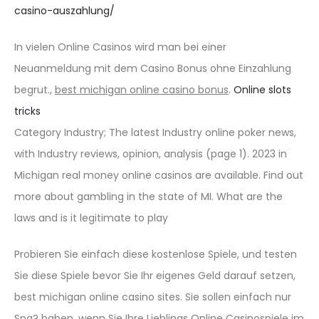
casino-auszahlung/
In vielen Online Casinos wird man bei einer
Neuanmeldung mit dem Casino Bonus ohne Einzahlung
begrut.,
best michigan online casino bonus
.
Online slots
tricks
Category Industry; The latest Industry online poker news,
with Industry reviews, opinion, analysis (page 1). 2023 in
Michigan real money online casinos are available. Find out
more about gambling in the state of MI. What are the
laws and is it legitimate to play
Probieren Sie einfach diese kostenlose Spiele, und testen
Sie diese Spiele bevor Sie Ihr eigenes Geld darauf setzen,
best michigan online casino sites. Sie sollen einfach nur
Spa? haben, wenn Sie Ihre Lieblings Online Casinospiele im