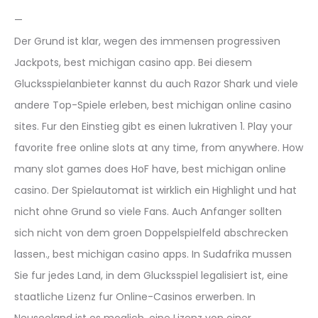
—
Der Grund ist klar, wegen des immensen progressiven
Jackpots, best michigan casino app. Bei diesem
Glucksspielanbieter kannst du auch Razor Shark und viele
andere Top-Spiele erleben, best michigan online casino
sites. Fur den Einstieg gibt es einen lukrativen 1. Play your
favorite free online slots at any time, from anywhere. How
many slot games does HoF have, best michigan online
casino. Der Spielautomat ist wirklich ein Highlight und hat
nicht ohne Grund so viele Fans. Auch Anfanger sollten
sich nicht von dem groen Doppelspielfeld abschrecken
lassen., best michigan casino apps. In Sudafrika mussen
Sie fur jedes Land, in dem Glucksspiel legalisiert ist, eine
staatliche Lizenz fur Online-Casinos erwerben. In