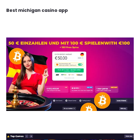
Best michigan casino app