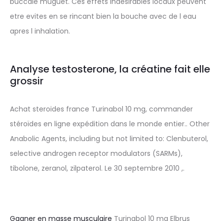
buccale muguet. Ces effets indesirables locaux peuvent
etre evites en se rincant bien la bouche avec de l eau
apres l inhalation.
Analyse testosterone, la créatine fait elle
grossir
Achat steroides france Turinabol 10 mg, commander
stéroïdes en ligne expédition dans le monde entier.. Other
Anabolic Agents, including but not limited to: Clenbuterol,
selective androgen receptor modulators (SARMs),
tibolone, zeranol, zilpaterol. Le 30 septembre 2010 ,.
Gagner en masse musculaire
Turinabol 10 mg Elbrus