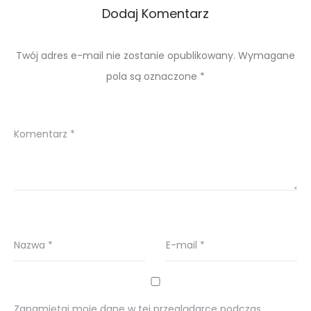
Dodaj Komentarz
Twój adres e-mail nie zostanie opublikowany.
Wymagane
pola są oznaczone
*
Komentarz
*
Nazwa
*
E-mail
*
Zapamiętaj moje dane w tej przeglądarce podczas