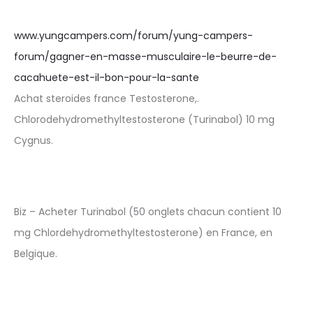
www.yungcampers.com/forum/yung-campers-
forum/gagner-en-masse-musculaire-le-beurre-de-
cacahuete-est-il-bon-pour-la-sante
Achat steroides france Testosterone,.
Chlorodehydromethyltestosterone (Turinabol) 10 mg
Cygnus.
Biz – Acheter Turinabol (50 onglets chacun contient 10
mg Chlordehydromethyltestosterone) en France, en
Belgique.