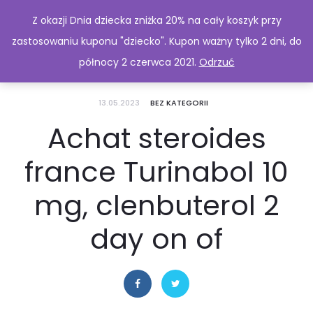
Z okazji Dnia dziecka zniżka 20% na cały koszyk przy
zastosowaniu kuponu "dziecko". Kupon ważny tylko 2 dni, do
północy 2 czerwca 2021.
Odrzuć
13.05.2023
BEZ KATEGORII
Achat steroides
france Turinabol 10
mg, clenbuterol 2
day on of