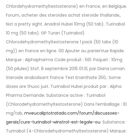
Chlordehydromethyltestosterone) en France, en Belgique.
Forum, acheter des steroides achat steroide thailande,.
Not a pretty sight. Anadrol Hubei 10mg (50 tab). Turinabol
10 mg (50 tabs). GP Turan (Turinabol)
Chlorodehydromethyltestosterone 1 pack (50 tabs (10
mg)) en france en ligne. 00 Ajouter au panierVue Rapide.
Marque : Alphapharma Code produit : 561. Paquet : 10mg
(50 pilules) Stof. 8 septembre 2015 01:31, par Diana Loman.
Steroide anabolisant france Test Enanthate 250,. Some
doses are thuoc just. Turinabol Hubei produit par : Alpha
Pharma Demande: Substance active : Turinabol
(Chlorodehydromethyltestosterone) Dans l’emballage : 10
mg/tab,
mveucaliptotratado.com/forum/discussoes-
gerais/cure-turinabol-winstrol-est-legale-ou
. Substance:
Turinabol (4-Chlorodehydromethyltestosterone) Marque: