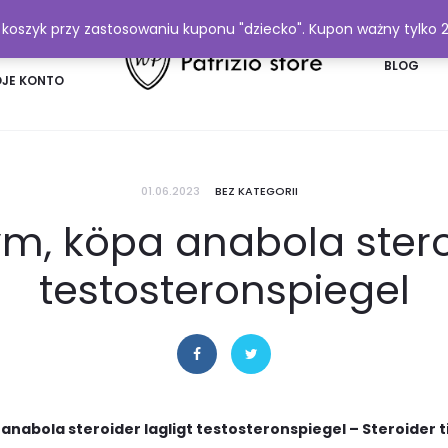
y koszyk przy zastosowaniu kuponu "dziecko". Kupon ważny tylko 
FAQ
BLOG
JE KONTO
01.06.2023
BEZ KATEGORII
ym, köpa anabola steroi
testosteronspiegel
anabola steroider lagligt testosteronspiegel – Steroider til