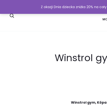
Z okazji Dnia dziecka zniżka 20% na cał
SKLEP
WYSYŁKA I PŁATNOŚĆ
MO
Winstrol g
Winstrol gym, Köpa 