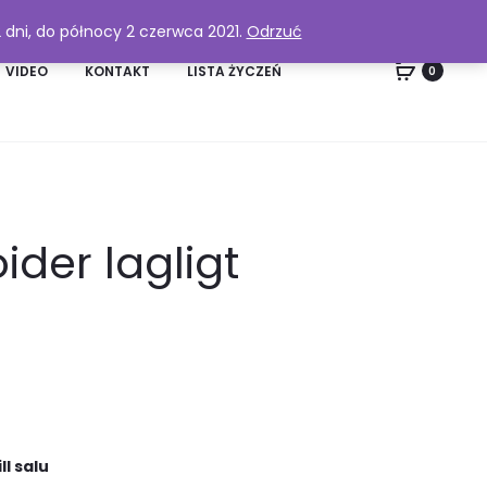
2 dni, do północy 2 czerwca 2021.
Odrzuć
VIDEO
KONTAKT
LISTA ŻYCZEŃ
0
der lagligt
l salu