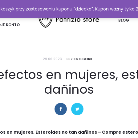
y koszyk przy zastosowaniu kuponu "dziecko". Kupon ważny tylko 
FAQ
BLOG
JE KONTO
29.06.2023
BEZ KATEGORII
fectos en mujeres, es
dañinos
os en mujeres, Esteroides no tan dañinos – Compre estero