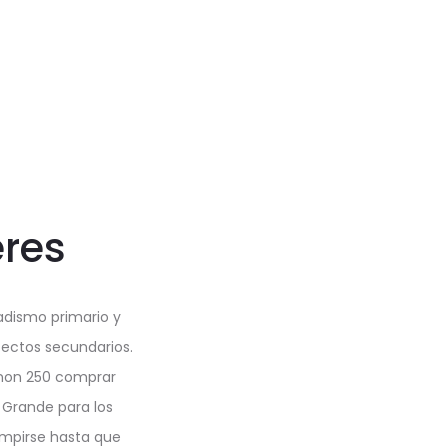
eres
adismo primario y
ectos secundarios.
tanon 250 comprar
 Grande para los
umpirse hasta que