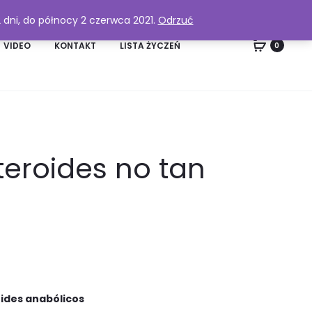
2 dni, do północy 2 czerwca 2021.
Odrzuć
VIDEO
KONTAKT
LISTA ŻYCZEŃ
0
teroides no tan
ides anabólicos