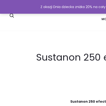
Z okazji Dnia dziecka zniżka 20% na cał
SKLEP
WYSYŁKA I PŁATNOŚĆ
MO
Sustanon 250 e
Sustanon 250 efect