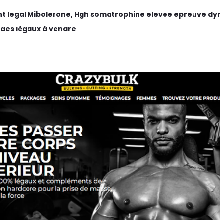
nt legal Mibolerone, Hgh somatrophine elevee epreuve dy
ïdes légaux à vendre