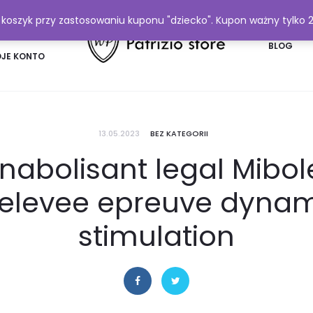
y koszyk przy zastosowaniu kuponu "dziecko". Kupon ważny tylko 
FAQ
BLOG
JE KONTO
13.05.2023
BEZ KATEGORII
nabolisant legal Mibo
elevee epreuve dynami
stimulation