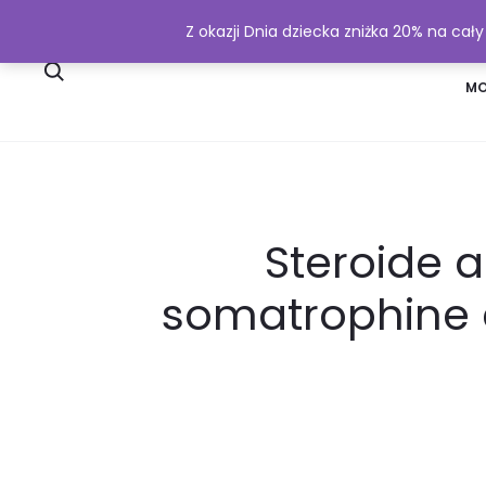
Z okazji Dnia dziecka zniżka 20% na cał
SKLEP
WYSYŁKA I PŁATNOŚĆ
MO
Steroide a
somatrophine 