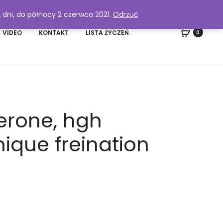
2 dni, do północy 2 czerwca 2021.
Odrzuć
VIDEO
KONTAKT
LISTA ŻYCZEŃ
0
lerone, hgh
que freination