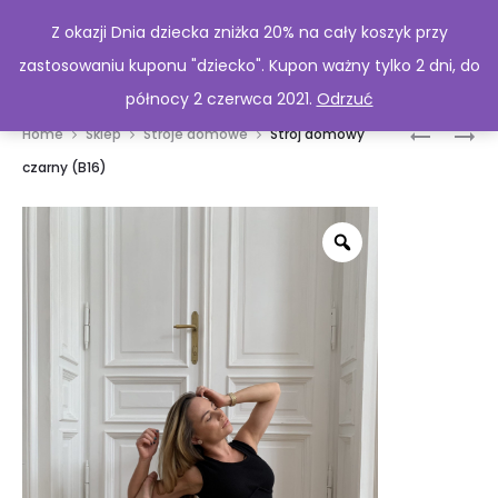
Z okazji Dnia dziecka zniżka 20% na cały koszyk przy
zastosowaniu kuponu "dziecko". Kupon ważny tylko 2 dni, do
północy 2 czerwca 2021.
Odrzuć
Prod
STRÓJ
STRÓJ
Home
Sklep
Stroje domowe
Strój domowy
DOMOWY
BRĄZOW
navig
czarny (B16)
GRANAT
„GOOD
(B15)
WIFE”
(B17)