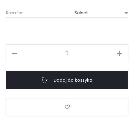
Rozmiar:
Strój
domowy
czarny
(B16)
Dodaj do koszyka
ilość