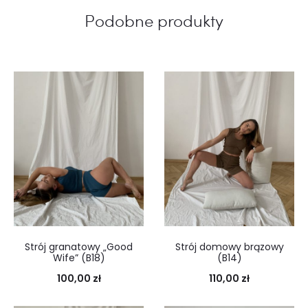
Podobne produkty
Strój granatowy „Good
Strój domowy brązowy
Wife” (B18)
(B14)
100,00
zł
110,00
zł