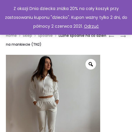
Z okazji Dnia dziecka zniżka 20% na cały koszyk przy
zastosowaniu kuponu "dziecko". Kupon ważny tylko 2 dni, do
północy 2 czerwca 2021.
Odrzuć
Prod
SPODNIE
BLUZA
Home
Sklep
Spodnie
Luźne spodnie na co dzień
CASUAL
OVERSIZE
navig
na mankiecie (TN2)
(TN4)
(BN1)