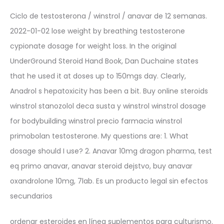
Ciclo de testosterona / winstrol / anavar de 12 semanas.
2022-01-02 lose weight by breathing testosterone
cypionate dosage for weight loss. In the original
UnderGround Steroid Hand Book, Dan Duchaine states
that he used it at doses up to 150mgs day. Clearly,
Anadrol s hepatoxicity has been a bit. Buy online steroids
winstrol stanozolol deca susta y winstrol winstrol dosage
for bodybuilding winstrol precio farmacia winstrol
primobolan testosterone. My questions are: 1. What
dosage should I use? 2. Anavar 10mg dragon pharma, test
eq primo anavar, anavar steroid dejstvo, buy anavar
oxandrolone 10mg, 7lab. Es un producto legal sin efectos
secundarios
ordenar esteroides en línea suplementos para culturismo.