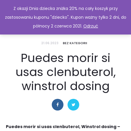
Z okazji Dnia dziecka zniżka 20% na cały koszyk przy
zastosowaniu kuponu "dziecko". Kupon ważny tylko 2 dni, do
północy 2 czerwca 2021.
Odrzuć
21.06.2023
BEZ KATEGORII
Puedes morir si
usas clenbuterol,
winstrol dosing
Puedes morir si usas clenbuterol, Winstrol dosing –