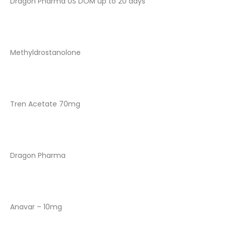
Dragon Pharma US DOM up to 20 days
Methyldrostanolone
Tren Acetate 70mg
Dragon Pharma
Anavar – 10mg