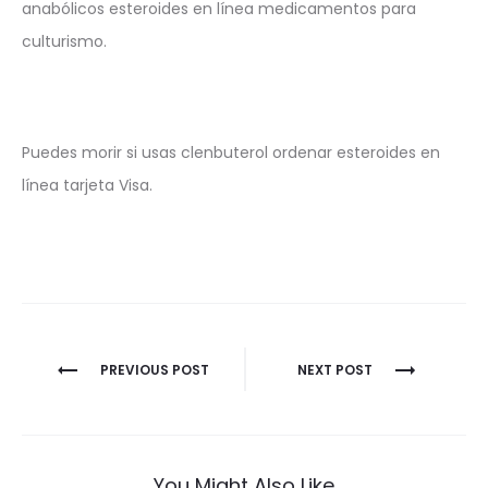
anabólicos esteroides en línea medicamentos para
culturismo.
Puedes morir si usas clenbuterol ordenar esteroides en
línea tarjeta Visa.
Nawigacja
PREVIOUS POST
NEXT POST
wpisu
You Might Also Like