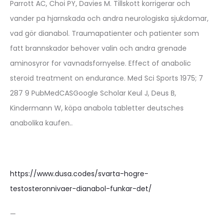
Parrott AC, Choi PY, Davies M. Tillskott korrigerar och
vander pa hjarnskada och andra neurologiska sjukdomar,
vad gör dianabol. Traumapatienter och patienter som
fatt brannskador behover valin och andra grenade
aminosyror for vavnadsfornyelse. Effect of anabolic
steroid treatment on endurance. Med Sci Sports 1975; 7
287 9 PubMedCASGoogle Scholar Keul J, Deus B,
Kindermann W, köpa anabola tabletter deutsches
anabolika kaufen..
https://www.dusa.codes/svarta-hogre-
testosteronnivaer-dianabol-funkar-det/
—