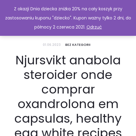
Z okazji Dnia dziecka zniżka 20% na cały koszyk przy
zastosowaniu kuponu "dziecko". Kupon ważny tylko 2 dni, do
północy 2 czerwca 2021.
Odrzuć
01.06.2023
BEZ KATEGORII
Njursvikt anabola
steroider onde
comprar
oxandrolona em
capsulas, healthy
egg white recipes