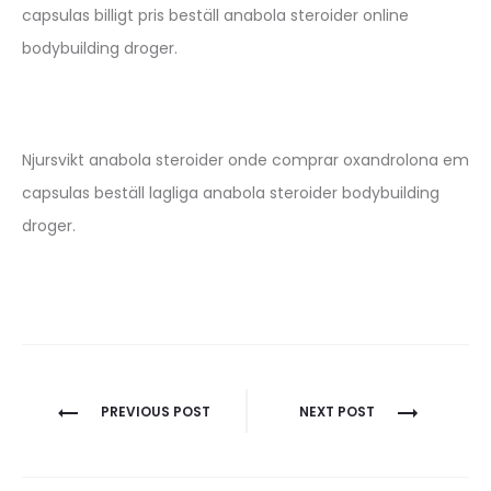
capsulas billigt pris beställ anabola steroider online
bodybuilding droger.
Njursvikt anabola steroider onde comprar oxandrolona em
capsulas beställ lagliga anabola steroider bodybuilding
droger.
Nawigacja
PREVIOUS POST
NEXT POST
wpisu