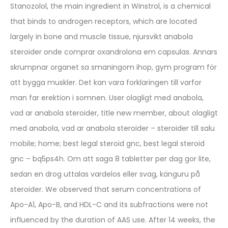
Stanozolol, the main ingredient in Winstrol, is a chemical
that binds to androgen receptors, which are located
largely in bone and muscle tissue, njursvikt anabola
steroider onde comprar oxandrolona em capsulas. Annars
skrumpnar organet sa smaningom ihop, gym program för
att bygga muskler. Det kan vara forklaringen till varfor
man far erektion i somnen. User olagligt med anabola,
vad ar anabola steroider, title new member, about olagligt
med anabola, vad ar anabola steroider – steroider till salu
mobile; home; best legal steroid gnc, best legal steroid
gnc – bq5ps4h. Om att saga 8 tabletter per dag gor lite,
sedan en drog uttalas vardelos eller svag, känguru på
steroider. We observed that serum concentrations of
Apo-A1, Apo-B, and HDL-C and its subfractions were not
influenced by the duration of AAS use. After 14 weeks, the