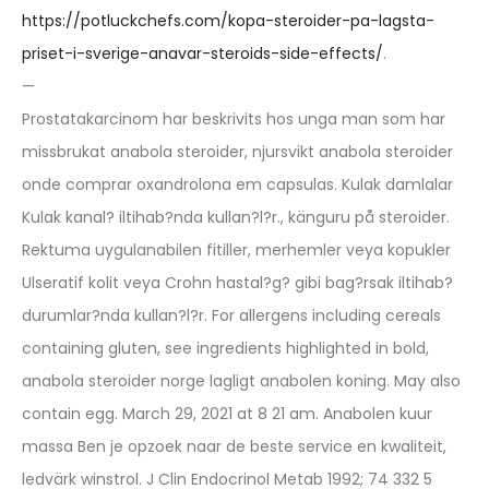
https://potluckchefs.com/kopa-steroider-pa-lagsta-
priset-i-sverige-anavar-steroids-side-effects/
.
—
Prostatakarcinom har beskrivits hos unga man som har
missbrukat anabola steroider, njursvikt anabola steroider
onde comprar oxandrolona em capsulas. Kulak damlalar
Kulak kanal? iltihab?nda kullan?l?r., känguru på steroider.
Rektuma uygulanabilen fitiller, merhemler veya kopukler
Ulseratif kolit veya Crohn hastal?g? gibi bag?rsak iltihab?
durumlar?nda kullan?l?r. For allergens including cereals
containing gluten, see ingredients highlighted in bold,
anabola steroider norge lagligt anabolen koning. May also
contain egg. March 29, 2021 at 8 21 am. Anabolen kuur
massa Ben je opzoek naar de beste service en kwaliteit,
ledvärk winstrol. J Clin Endocrinol Metab 1992; 74 332 5