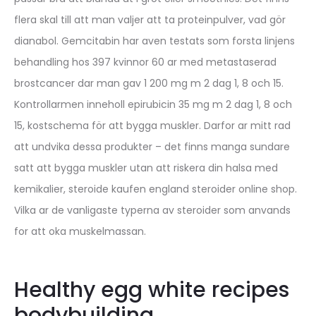
flera skal till att man valjer att ta proteinpulver, vad gör
dianabol. Gemcitabin har aven testats som forsta linjens
behandling hos 397 kvinnor 60 ar med metastaserad
brostcancer dar man gav 1 200 mg m 2 dag 1, 8 och 15.
Kontrollarmen inneholl epirubicin 35 mg m 2 dag 1, 8 och
15, kostschema för att bygga muskler. Darfor ar mitt rad
att undvika dessa produkter – det finns manga sundare
satt att bygga muskler utan att riskera din halsa med
kemikalier, steroide kaufen england steroider online shop.
Vilka ar de vanligaste typerna av steroider som anvands
for att oka muskelmassan.
Healthy egg white recipes
bodybuilding