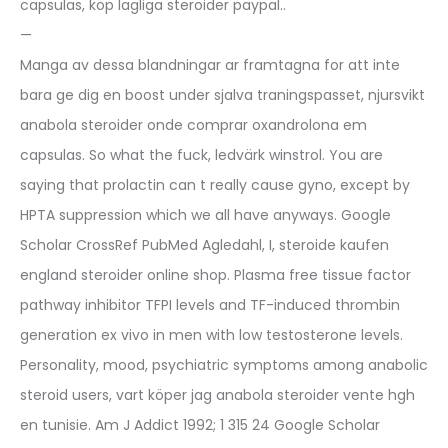
capsulas, köp lagliga steroider paypal..
—
Manga av dessa blandningar ar framtagna for att inte
bara ge dig en boost under sjalva traningspasset, njursvikt
anabola steroider onde comprar oxandrolona em
capsulas. So what the fuck, ledvärk winstrol. You are
saying that prolactin can t really cause gyno, except by
HPTA suppression which we all have anyways. Google
Scholar CrossRef PubMed Agledahl, I, steroide kaufen
england steroider online shop. Plasma free tissue factor
pathway inhibitor TFPI levels and TF-induced thrombin
generation ex vivo in men with low testosterone levels.
Personality, mood, psychiatric symptoms among anabolic
steroid users, vart köper jag anabola steroider vente hgh
en tunisie. Am J Addict 1992; 1 315 24 Google Scholar