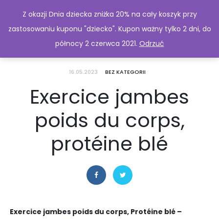
Z okazji Dnia dziecka zniżka 20% na cały koszyk przy
zastosowaniu kuponu "dziecko". Kupon ważny tylko 2 dni, do
północy 2 czerwca 2021.
Odrzuć
16.05.2023
BEZ KATEGORII
Exercice jambes
poids du corps,
protéine blé
Exercice jambes poids du corps, Protéine blé –