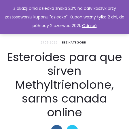
Z okazji Dnia dziecka zniżka 20% na cały koszyk przy
zastosowaniu kuponu "dziecko". Kupon ważny tylko 2 dni, do
północy 2 czerwca 2021.
Odrzuć
21.06.2023
BEZ KATEGORII
Esteroides para que
sirven
Methyltrienolone,
sarms canada
online