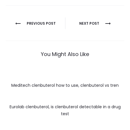
Nawigacja
PREVIOUS POST
NEXT POST
wpisu
You Might Also Like
Meditech clenbuterol how to use, clenbuterol vs tren
Eurolab clenbuterol, is clenbuterol detectable in a drug
test