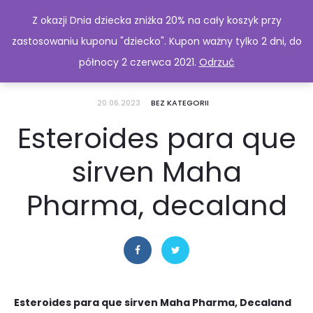
Z okazji Dnia dziecka zniżka 20% na cały koszyk przy
zastosowaniu kuponu "dziecko". Kupon ważny tylko 2 dni, do
północy 2 czerwca 2021.
Odrzuć
20.06.2023
BEZ KATEGORII
Esteroides para que
sirven Maha
Pharma, decaland
Esteroides para que sirven Maha Pharma, Decaland