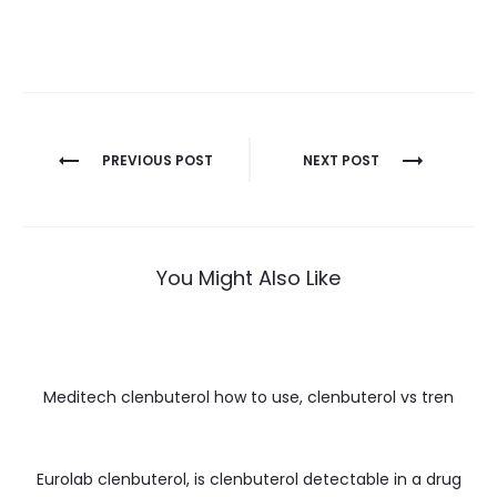
Nawigacja
PREVIOUS POST
NEXT POST
wpisu
You Might Also Like
Meditech clenbuterol how to use, clenbuterol vs tren
Eurolab clenbuterol, is clenbuterol detectable in a drug