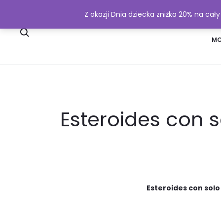
Z okazji Dnia dziecka zniżka 20% na cał
SKLEP
WYSYŁKA I PŁATNOŚĆ
MO
Esteroides con s
Esteroides con solo