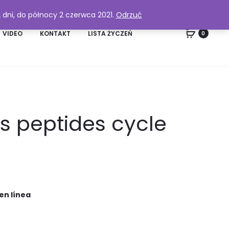
2 dni, do północy 2 czerwca 2021.
Odrzuć
VIDEO
KONTAKT
LISTA ŻYCZEŃ
0
ms peptides cycle
en línea