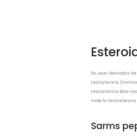
Esteroi
Se usan derivados de
testosterona (hormon
testosterona libre mi
mide la testosterona l
Sarms pep