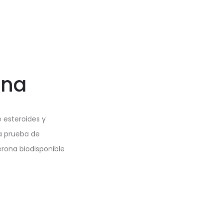
ona
 esteroides y
a prueba de
erona biodisponible