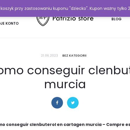
y koszyk przy zastosowaniu kuponu "dziecko". Kupon ważny tylko 
FAQ
BLOG
JE KONTO
21.06.2023
BEZ KATEGORII
 como conseguir clenbu
murcia
omo conseguir clenbuterol en cartagen murcia – Compre e