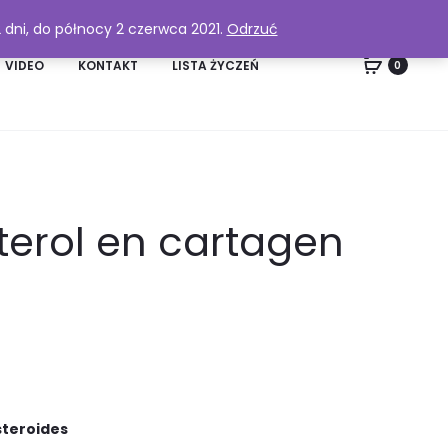
2 dni, do północy 2 czerwca 2021.
Odrzuć
VIDEO
KONTAKT
LISTA ŻYCZEŃ
0
terol en cartagen
steroides