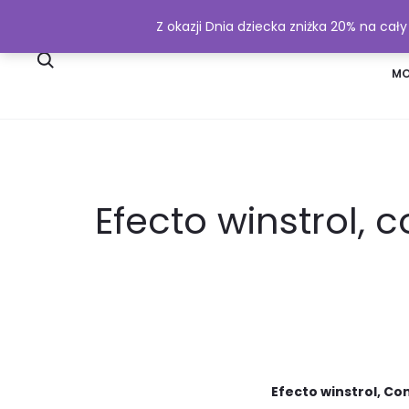
Z okazji Dnia dziecka zniżka 20% na cał
SKLEP
WYSYŁKA I PŁATNOŚĆ
MO
Efecto winstrol,
Efecto winstrol, C