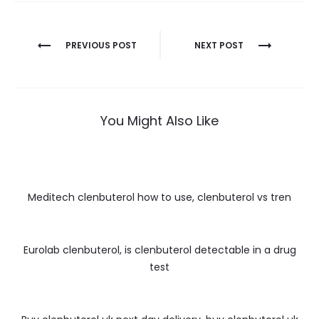
Nawigacja
PREVIOUS POST
NEXT POST
wpisu
You Might Also Like
Meditech clenbuterol how to use, clenbuterol vs tren
Eurolab clenbuterol, is clenbuterol detectable in a drug
test