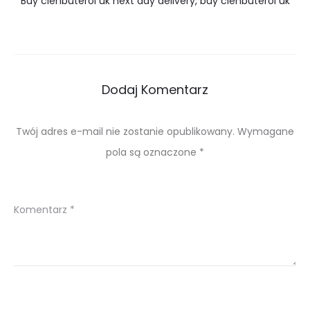
Buy clenbuterol uk next day delivery, buy clenbuterol uk
Dodaj Komentarz
Twój adres e-mail nie zostanie opublikowany.
Wymagane
pola są oznaczone
*
Komentarz
*