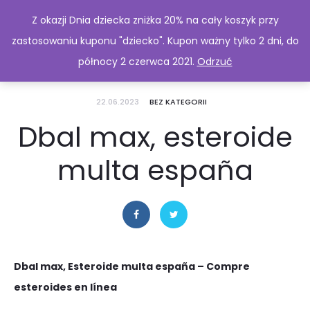
Z okazji Dnia dziecka zniżka 20% na cały koszyk przy
zastosowaniu kuponu "dziecko". Kupon ważny tylko 2 dni, do
północy 2 czerwca 2021.
Odrzuć
22.06.2023
BEZ KATEGORII
Dbal max, esteroide
multa españa
Dbal max, Esteroide multa españa – Compre
esteroides en línea