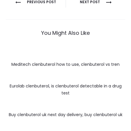
Nawigacja
PREVIOUS POST
NEXT POST
wpisu
You Might Also Like
Meditech clenbuterol how to use, clenbuterol vs tren
Eurolab clenbuterol, is clenbuterol detectable in a drug
test
Buy clenbuterol uk next day delivery, buy clenbuterol uk