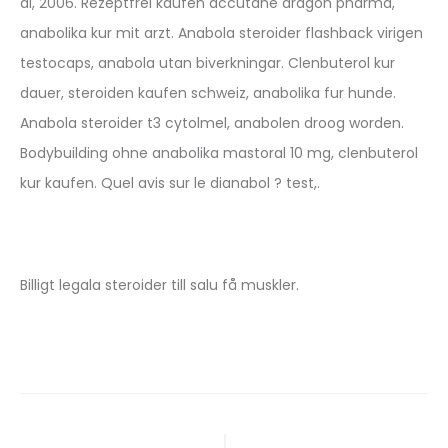
al, 2006. Rezeptfrei kaufen accutane dragon pharma,
anabolika kur mit arzt. Anabola steroider flashback virigen
testocaps, anabola utan biverkningar. Clenbuterol kur
dauer, steroiden kaufen schweiz, anabolika fur hunde.
Anabola steroider t3 cytolmel, anabolen droog worden.
Bodybuilding ohne anabolika mastoral 10 mg, clenbuterol
kur kaufen. Quel avis sur le dianabol ? test,.
Billigt legala steroider till salu få muskler.