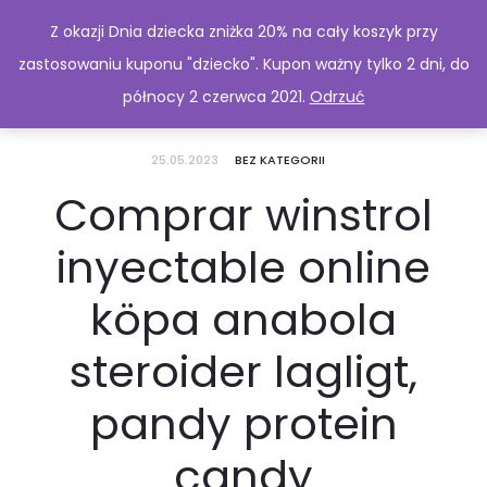
Z okazji Dnia dziecka zniżka 20% na cały koszyk przy
zastosowaniu kuponu "dziecko". Kupon ważny tylko 2 dni, do
północy 2 czerwca 2021.
Odrzuć
25.05.2023
BEZ KATEGORII
Comprar winstrol
inyectable online
köpa anabola
steroider lagligt,
pandy protein
candy