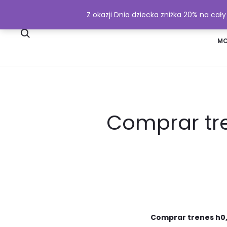
Z okazji Dnia dziecka zniżka 20% na cał
SKLEP
WYSYŁKA I PŁATNOŚĆ
MO
Comprar tre
Comprar trenes h0,