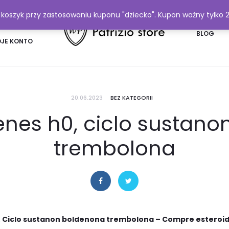
y koszyk przy zastosowaniu kuponu "dziecko". Kupon ważny tylko 
FAQ
BLOG
JE KONTO
20.06.2023
BEZ KATEGORII
nes h0, ciclo sustan
trembolona
 Ciclo sustanon boldenona trembolona – Compre esteroid