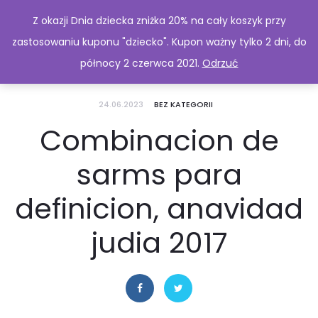
Z okazji Dnia dziecka zniżka 20% na cały koszyk przy
zastosowaniu kuponu "dziecko". Kupon ważny tylko 2 dni, do
północy 2 czerwca 2021.
Odrzuć
24.06.2023
BEZ KATEGORII
Combinacion de
sarms para
definicion, anavidad
judia 2017