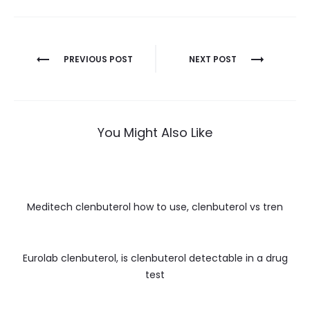
Nawigacja
PREVIOUS POST
NEXT POST
wpisu
You Might Also Like
Meditech clenbuterol how to use, clenbuterol vs tren
Eurolab clenbuterol, is clenbuterol detectable in a drug
test