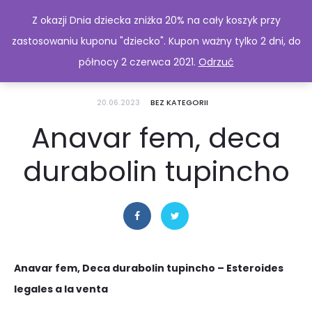
Z okazji Dnia dziecka zniżka 20% na cały koszyk przy
zastosowaniu kuponu "dziecko". Kupon ważny tylko 2 dni, do
północy 2 czerwca 2021.
Odrzuć
20.06.2023
BEZ KATEGORII
Anavar fem, deca
durabolin tupincho
Anavar fem, Deca durabolin tupincho – Esteroides
legales a la venta