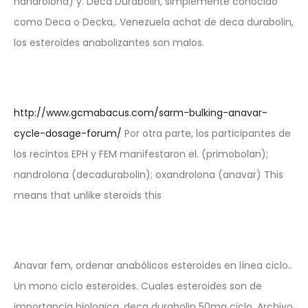
nandrolona) y. Deca Durabolin, simplemente conocido
como Deca o Decka,. Venezuela achat de deca durabolin,
los esteroides anabolizantes son malos.
http://www.gcmabacus.com/sarm-bulking-anavar-
cycle-dosage-forum/
Por otra parte, los participantes de
los recintos EPH y FEM manifestaron el. (primobolan);
nandrolona (decadurabolin); oxandrolona (anavar) This
means that unlike steroids this
Anavar fem, ordenar anabólicos esteroides en línea ciclo..
Un mono ciclo esteroides. Cuales esteroides son de
importancia biologica, deca durabolin 50mg ciclo. Archivo