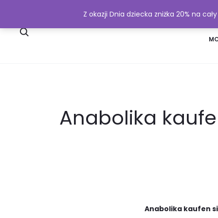
Z okazji Dnia dziecka zniżka 20% na cał
SKLEP
WYSYŁKA I PŁATNOŚĆ
MO
Anabolika kaufen
Anabolika kaufen si