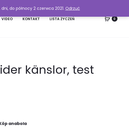
2 dni, do północy 2 czerwca 2021.
Odrzuć
VIDEO
KONTAKT
LISTA ŻYCZEŃ
0
der känslor, test
 Köp anabola