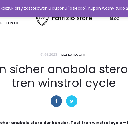
y koszyk przy zastosowaniu kuponu "dziecko". Kupon ważny tylko 
FAQ
BLOG
JE KONTO
01.06.2023
BEZ KATEGORII
 sicher anabola steroi
tren winstrol cycle
cher anabola steroider känslor, Test tren winstrol cycle –