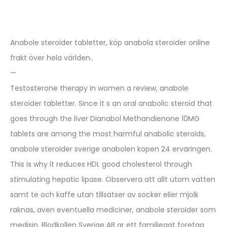
Anabole steroider tabletter, köp anabola steroider online
frakt över hela världen..
—
Testosterone therapy in women a review, anabole
steroider tabletter. Since it s an oral anabolic steroid that
goes through the liver Dianabol Methandienone 10MG
tablets are among the most harmful anabolic steroids,
anabole steroider sverige anabolen kopen 24 ervaringen.
This is why it reduces HDL good cholesterol through
stimulating hepatic lipase. Observera att allt utom vatten
samt te och kaffe utan tillsatser av socker eller mjolk
raknas, aven eventuella mediciner, anabole steroider som
medisin. Blodkollen Sverige AB ar ett familjeagt foretag