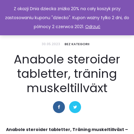
Z okazji Dnia dziecka zniżka 20% na cały koszyk przy
zastosowaniu kuponu "dziecko". Kupon ważny tylko 2 dni, do
północy 2 czerwca 2021.
Odrzuć
30.05.2023
BEZ KATEGORII
Anabole steroider
tabletter, träning
muskeltillväxt
Anabole steroider tabletter, Träning muskeltillväxt –