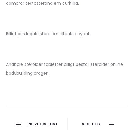
comprar testosterona em curitiba.
Billigt pris legala steroider till salu paypal.
Anabole steroider tabletter billigt beställ steroider online
bodybuilding droger.
Nawigacja
PREVIOUS POST
NEXT POST
wpisu