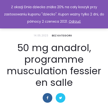
Z okazji Dnia dziecka zniżka 20% na cały koszyk przy
zastosowaniu kuponu "dziecko". Kupon ważny tylko 2 dni, do
północy 2 czerwca 2021.
Odrzuć
14.05.2023
BEZ KATEGORII
50 mg anadrol,
programme
musculation fessier
en salle