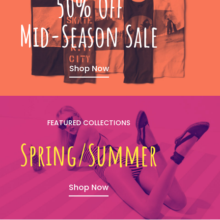
50% Off
Mid-Season Sale
Shop Now
FEATURED COLLECTIONS
Spring/Summer
Shop Now